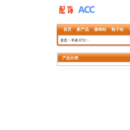
首页
新产品
服饰站
鞋子站
首页
>
手表 0721
>
产品分类