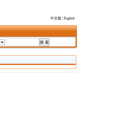
中文版
|
English