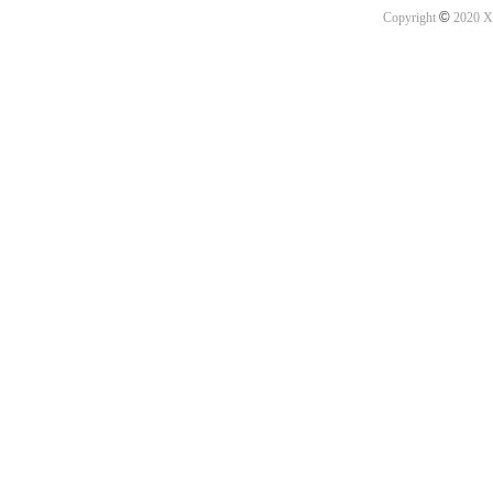
©
Copyright
2020 X