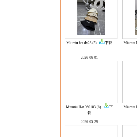
Miumiu hat dx28
(5)
下载
Miumiu 
2026-06-01
Miumiu Hat 060103
(8)
下
Miumiu 
载
2026-05-29