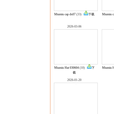
Miumiu cap dx07
(33)
下载
Miumiu c
2026-03-06
Miumiu Hat 030604
(10)
下
Miumiu H
载
2026-01-20