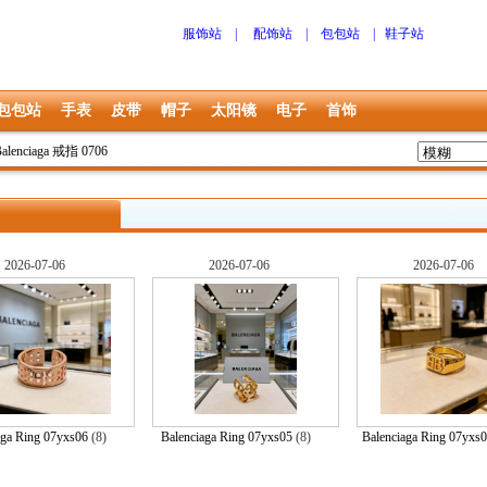
服饰站
|
配饰站
|
包包站
|
鞋子站
包包站
手表
皮带
帽子
太阳镜
电子
首饰
Balenciaga 戒指 0706
2026-07-06
2026-07-06
2026-07-06
aga Ring 07yxs06
(8)
Balenciaga Ring 07yxs05
(8)
Balenciaga Ring 07yxs