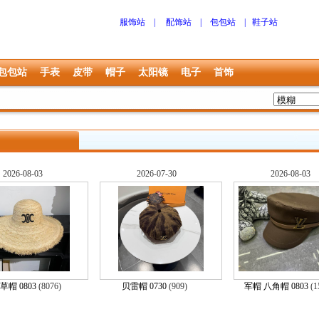
服饰站
|
配饰站
|
包包站
|
鞋子站
包包站
手表
皮带
帽子
太阳镜
电子
首饰
2026-08-03
2026-07-30
2026-08-03
草帽 0803
(8076)
贝雷帽 0730
(909)
军帽 八角帽 0803
(1