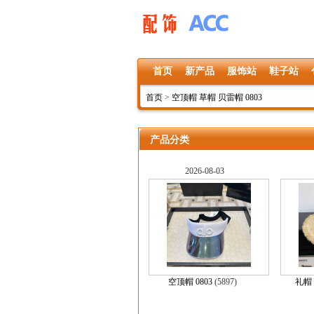
首页
新产品
服饰站
鞋子站
首页
>
空顶帽 草帽 贝雷帽 0803
产品分类
2026-08-03
空顶帽 0803
(5897)
礼帽 