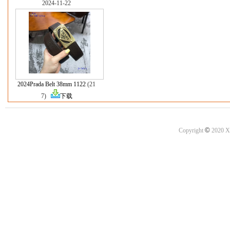
2024-11-22
2024Prada Belt 38mm 1122
(21
7)
下载
©
Copyright
2020 X