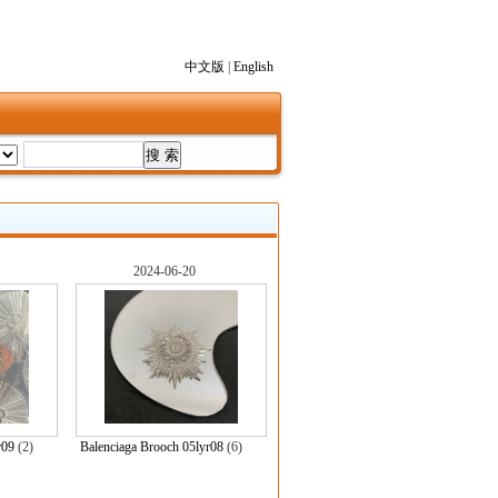
中文版
|
English
2024-06-20
r09
(2)
Balenciaga Brooch 05lyr08
(6)