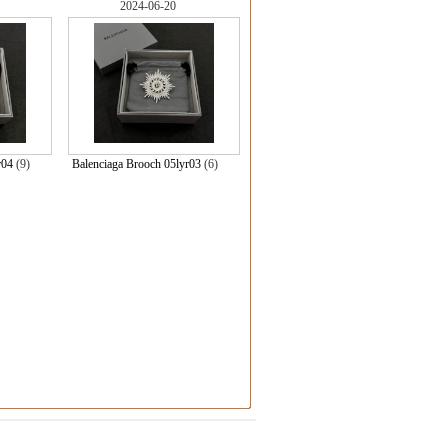
2024-06-20
r04
(9)
Balenciaga Brooch 05lyr03
(6)