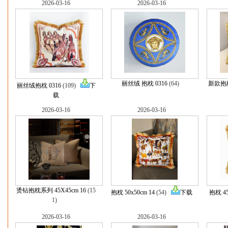
2026-03-16
2026-03-16
丽丝绒 抱枕 0316
(64)
新款抱枕 
丽丝绒抱枕 0316
(109)
下
载
2026-03-16
2026-03-16
烫钻抱枕系列 45X45cm 16
(15
抱枕 50x50cm 14
(54)
下载
抱枕 45
1)
2026-03-16
2026-03-16