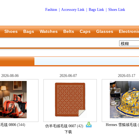
Fashion
|
Accessory Link
|
Bags Link
|
Shoes Link
Shoes
Bags
Watches
Belts
Caps
Glasses
Electroni
2026-08-06
2026-06-07
2026-03-17
毛毯 0806
(544)
Hermes 雪狐绒毛毯
(
仿羊毛绒毛毯 0607
(42)
下载