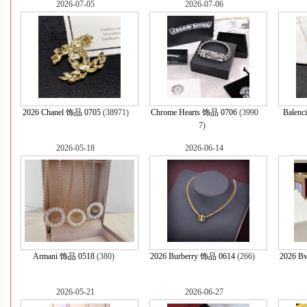
2026-07-05
2026-07-06
2026 Chanel 饰品 0705
(38971)
Chrome Hearts 饰品 0706
(3990
Balenc
7)
2026-05-18
2026-06-14
Armani 饰品 0518
(380)
2026 Burberry 饰品 0614
(266)
2026 B
2026-05-21
2026-06-27