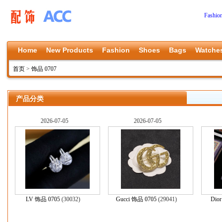
Fashio
Home
New Products
Fashion
Shoes
Bags
Watche
首页
>
饰品 0707
产品分类
2026-07-05
2026-07-05
LV 饰品 0705
(30032)
Gucci 饰品 0705
(29041)
Dio