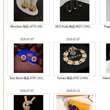
Moschino 饰品 c0731
(98)
2025 Prada 饰品 0625
(1600)
Piag
2026-07-07
2026-07-07
Tory Burch 饰品 0707
(361)
Versace 饰品 0707
(5406)
Valen
2026-07-07
2026-01-21