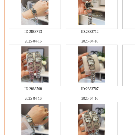
ID:
2883713
ID:
2883712
2025-04-16
2025-04-16
ID:
2883708
ID:
2883707
2025-04-16
2025-04-16