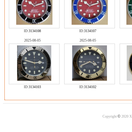
ID:
3134108
ID:
3134107
2025-08-05
2025-08-05
ID:
3134103
ID:
3134102
©
Copyright
2020 X