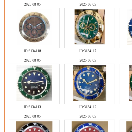
2025-08-05
2025-08-05
ID:
3134118
ID:
3134117
2025-08-05
2025-08-05
ID:
3134113
ID:
3134112
2025-08-05
2025-08-05