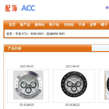
服
首页
新产品
服饰站
鞋子站
包包站
手表
皮带
帽子
首页
>
手表 0721
>
时钟 0805
>
其他时钟 0805
产品列表
2025-08-05
2025-08-05
ID:
3134123
ID:
3134122