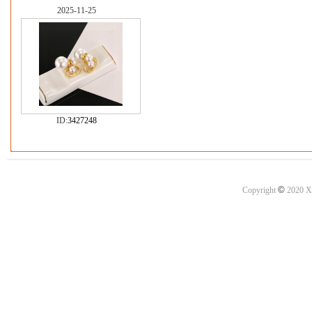
2025-11-25
ID:
3427248
©
Copyright
2020 X