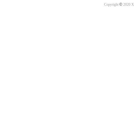
©
Copyright
2020 X