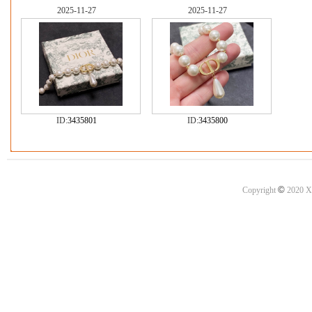
2025-11-27
2025-11-27
ID:
3435801
ID:
3435800
©
Copyright
2020 X