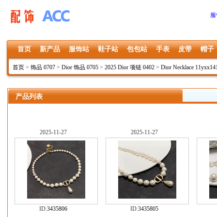
服
首页
新产品
服饰站
鞋子站
包包站
手表
皮带
帽子
首页
>
饰品 0707
>
Dior 饰品 0705
>
2025 Dior 项链 0402
>
Dior Necklace 11yxx14
产品列表
2025-11-27
2025-11-27
ID:
3435806
ID:
3435805