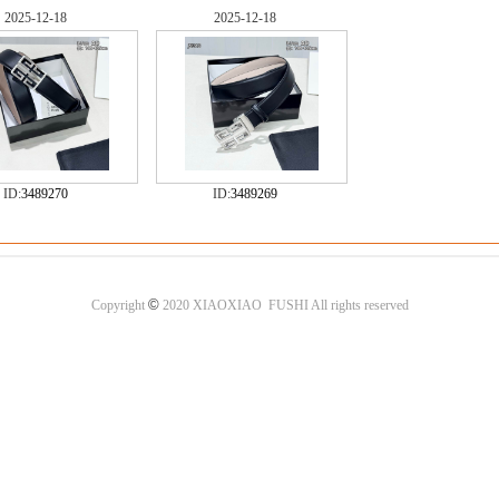
2025-12-18
2025-12-18
ID:
3489270
ID:
3489269
©
Copyright
2020 XIAOXIAO FUSHI All rights reserved