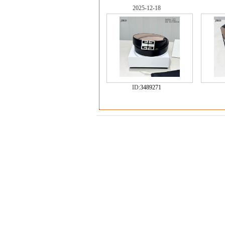
2025-12-18
ID:
3489271