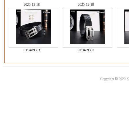
2025-12-18
2025-12-18
ID:
3489303
ID:
3489302
©
Copyright
2020 X