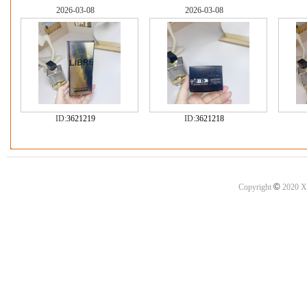
2026-03-08
2026-03-08
ID:
3621219
ID:
3621218
©
Copyright
2020 X