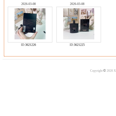
2026-03-08
2026-03-08
ID:
3621226
ID:
3621225
©
Copyright
2020 X