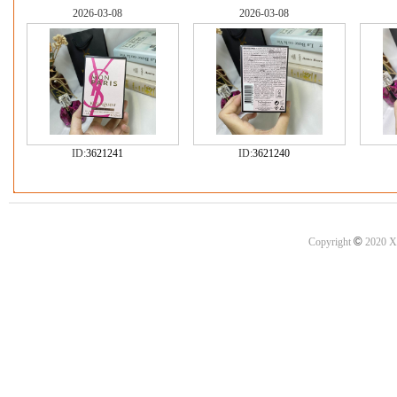
2026-03-08
2026-03-08
ID:
3621241
ID:
3621240
©
Copyright
2020 X