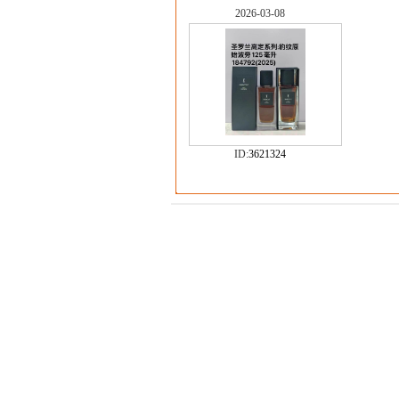
2026-03-08
ID:
3621324