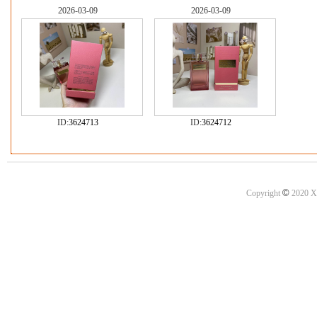
2026-03-09
2026-03-09
ID:
3624713
ID:
3624712
©
Copyright
2020 X