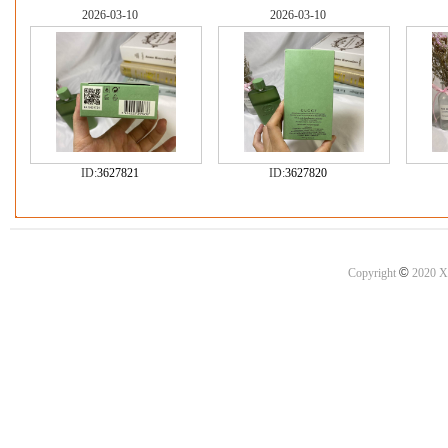
2026-03-10
2026-03-10
ID:
3627821
ID:
3627820
©
Copyright
2020 X