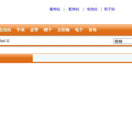
服饰站
|
配饰站
|
包包站
|
鞋子站
包包站
手表
皮带
帽子
太阳镜
电子
首饰
0ml 32