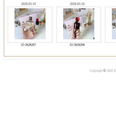
2026-03-10
2026-03-10
ID:
3628207
ID:
3628206
©
Copyright
2020 X