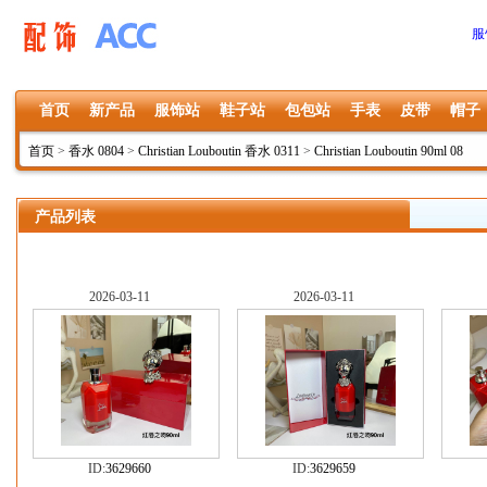
服
首页
新产品
服饰站
鞋子站
包包站
手表
皮带
帽子
首页
>
香水 0804
>
Christian Louboutin 香水 0311
>
Christian Louboutin 90ml 08
产品列表
2026-03-11
2026-03-11
ID:
3629660
ID:
3629659