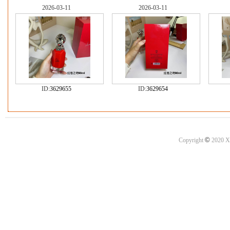
2026-03-11
2026-03-11
ID:
3629655
ID:
3629654
©
Copyright
2020 X