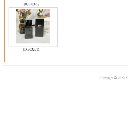
2026-03-12
ID:
3632011
©
Copyright
2020 X