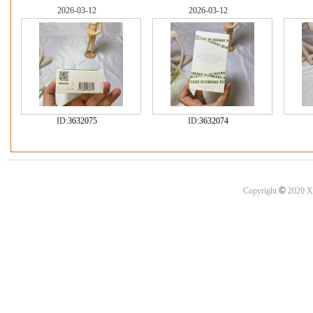
2026-03-12
2026-03-12
ID:
3632075
ID:
3632074
©
Copyright
2020 X