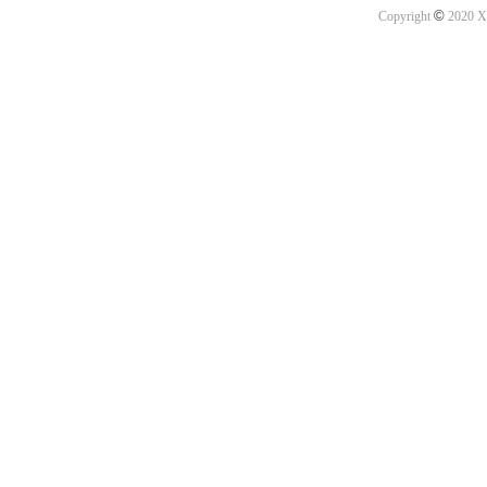
©
Copyright
2020 X