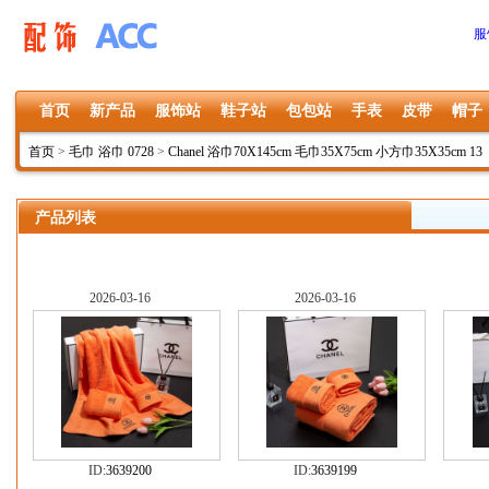
服
首页
新产品
服饰站
鞋子站
包包站
手表
皮带
帽子
首页
>
毛巾 浴巾 0728
>
Chanel 浴巾70X145cm 毛巾35X75cm 小方巾35X35cm 13
产品列表
2026-03-16
2026-03-16
ID:
3639200
ID:
3639199