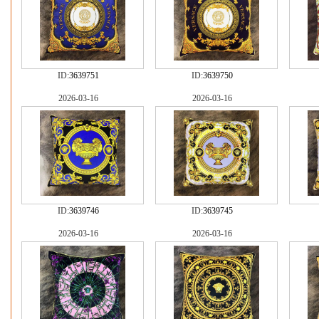
ID:
3639751
ID:
3639750
2026-03-16
2026-03-16
ID:
3639746
ID:
3639745
2026-03-16
2026-03-16