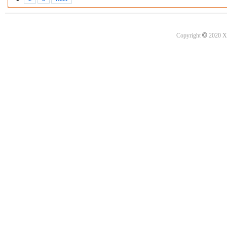
©
Copyright
2020 X