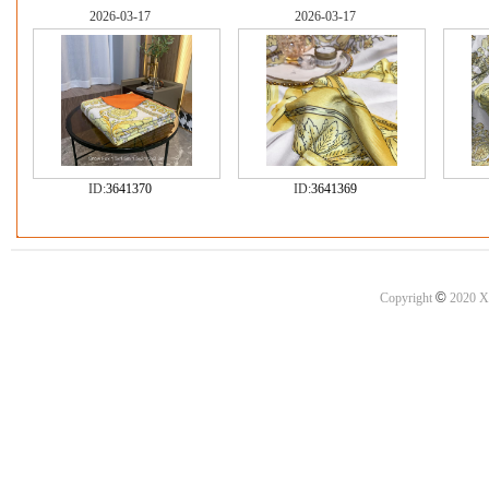
2026-03-17
2026-03-17
ID:
3641370
ID:
3641369
©
Copyright
2020 X