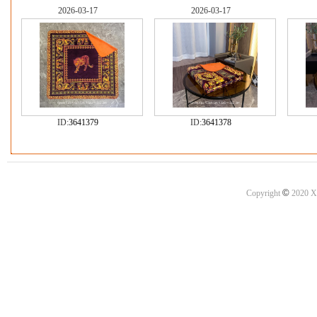
2026-03-17
2026-03-17
ID:
3641379
ID:
3641378
©
Copyright
2020 X