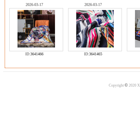
2026-03-17
2026-03-17
ID:
3641466
ID:
3641465
©
Copyright
2020 X