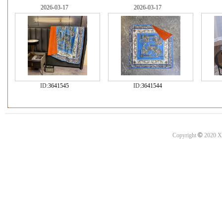
2026-03-17
2026-03-17
ID:
3641545
ID:
3641544
©
Copyright
2020 X