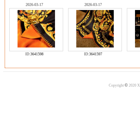
2026-03-17
2026-03-17
ID:
3641598
ID:
3641597
©
Copyright
2020 X