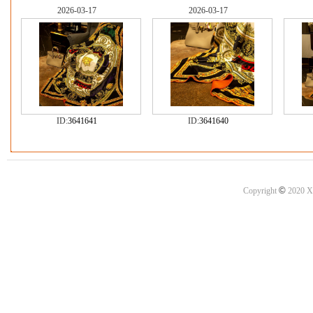
2026-03-17
2026-03-17
ID:
3641641
ID:
3641640
©
Copyright
2020 X