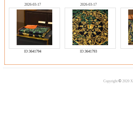
2026-03-17
2026-03-17
ID:
3641794
ID:
3641793
©
Copyright
2020 X