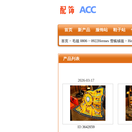
首页
新产品
服饰站
鞋子站
首页
>
毛毯 0806
>
0922Hermes 雪狐绒毯
>
He
产品列表
2026-03-17
ID:
3642059