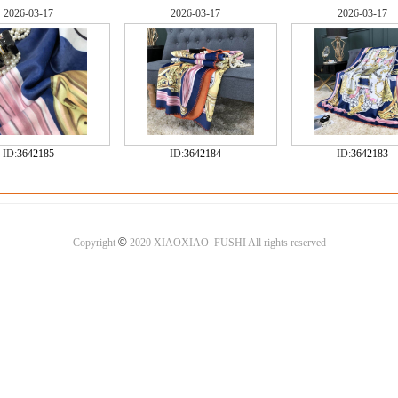
2026-03-17
2026-03-17
2026-03-17
ID:
3642185
ID:
3642184
ID:
3642183
©
Copyright
2020 XIAOXIAO FUSHI All rights reserved