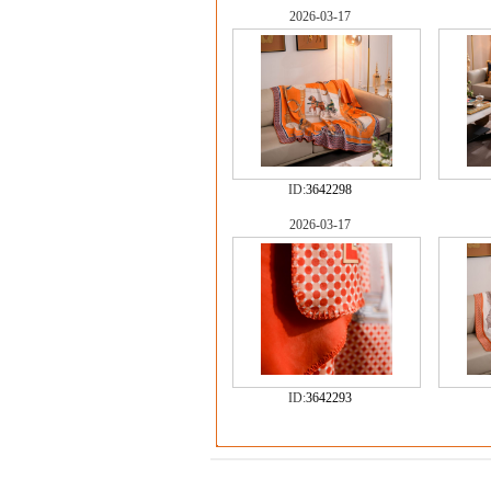
2026-03-17
ID:
3642298
2026-03-17
ID:
3642293