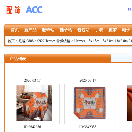
服
首页
新产品
服饰站
鞋子站
包包站
手表
皮带
帽子
首页
>
毛毯 0806
>
0922Hermes 雪狐绒毯
>
Hermes 1.5x1.5m 1.5x2.0m 1.8x2.0m 2.
产品列表
2026-03-17
2026-03-17
ID:
3642356
ID:
3642355