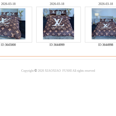
2026-03-18
2026-03-18
2026-03-18
ID:
3645000
ID:
3644999
ID:
3644998
©
Copyright
2020 XIAOXIAO FUSHI All rights reserved