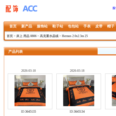
服
首页
新产品
服饰站
鞋子站
包包站
手表
皮带
帽子
首页
>
床上 用品 0806
>
高克重水晶绒
>
Hermes 2.0x2.3m 25
产品列表
2026-03-18
2026-03-18
ID:
3645135
ID:
3645134