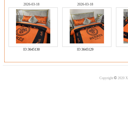
2026-03-18
2026-03-18
ID:
3645130
ID:
3645129
©
Copyright
2020 X