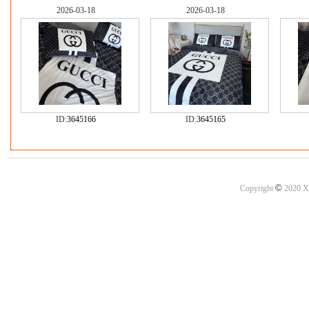
2026-03-18
2026-03-18
ID:
3645166
ID:
3645165
©
Copyright
2020 X