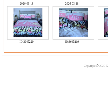
2026-03-18
2026-03-18
ID:
3645220
ID:
3645219
©
Copyright
2020 X