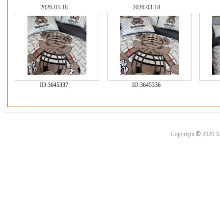
2026-03-18
2026-03-18
ID:
3645337
ID:
3645336
©
Copyright
2020 X