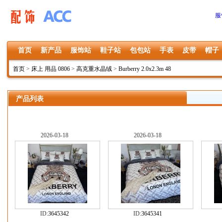
服
首页
新产品
服饰站
鞋子站
包包站
手表
皮带
帽子
首页
>
床上 用品 0806
>
高克重水晶绒
>
Burberry 2.0x2.3m 48
产品列表
2026-03-18
2026-03-18
ID:
3645342
ID:
3645341