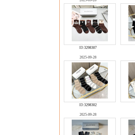
2025-09-28
ID:
3298307
2025-09-28
ID:
3298302
2025-09-28