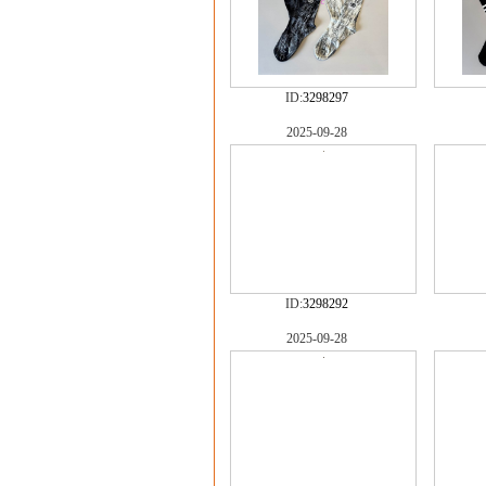
ID:
3298297
2025-09-28
ID:
3298292
2025-09-28