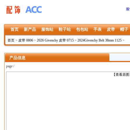
服
首页
新产品
服饰站
鞋子站
包包站
手表
皮带
帽子
首页
>
皮带 0806
>
2026 Givenchy 皮带 0715
>
2024Givenchy Belt 38mm 1125
>
产品信息
page /
上一张
【查看原图