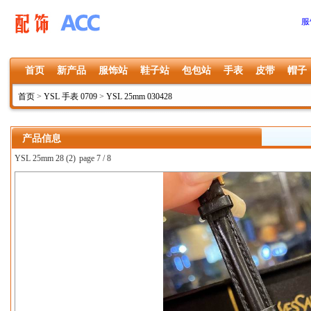
服
首页
新产品
服饰站
鞋子站
包包站
手表
皮带
帽子
首页
>
YSL 手表 0709
>
YSL 25mm 030428
产品信息
YSL 25mm 28 (2)
page 7 / 8
上一张