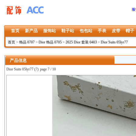
服
首页
新产品
服饰站
鞋子站
包包站
手表
皮带
帽子
首页
>
饰品 0707
>
Dior 饰品 0705
>
2025 Dior 套装 0403
>
Dior Suits 05lyr77
产品信息
Dior Suits 05lyr77 (7)
page 7 / 10
上一张